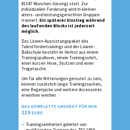
81547 München-Giesing) statt. Zur
individuellen Förderung wird in kleinen
alters- und leistungsgerechten Gruppen
trainiert.
Ein späterer Einstieg während
des laufenden Blocks ist jederzeit
möglich.
Das Löwen-Ausrüstungspaket des
Talentfördertrainings und der Löwen-
Ballschule besteht im Herbst aus einem
Trainingspullover, einem Trainingsshirt,
einer kurzen Hose, Stutzen und einer
Tragetasche.
Um für alle Witterungen gerüstet zu sein,
können zusätzlich lange Trainingssachen,
eine Regenjacke und weitere Accessoires
erworben werden.
DAS KOMPLETTE ANGEBOT FÜR NUR
229
EURO
Trainingseinheiten geleitet von
qualifizierten Trainern des TSV 1860